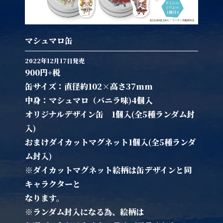
マシュマロ缶
2022年12月17日発売
900円+税
缶サイズ：直径約102×高さ37mm
中身：マシュマロ（バニラ味)4個入
オリジナルデザイン缶 1個入(全5種ランダム封
入)
おまけダイカットマグネット1個入(全5種ランダ
ム封入)
※ダイカットマグネット絵柄は缶デザインと同
キャラクターと
なります。
※ランダム封入になる為、絵柄は